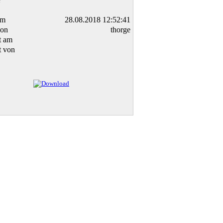
am
28.08.2018 12:52:41
von
thorge
t am
t von